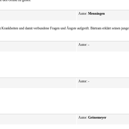
uf den Grund zu gehen.
Autor:
Menningen
) Krankheiten und damit verbundene Fragen und Ängste aufgreift. Bärtram erklärt seinen jung
Autor:
-
Autor:
-
Autor:
Grönemeyer