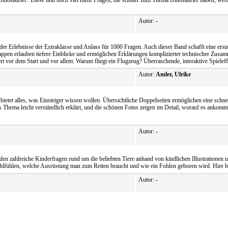
Dinosaurier? Diese und noch viel mehr Fragen, die Kinder zum Thema Dinosaurier haben, wer
Autor:
-
er Erlebnisse der Extraklasse und Anlass für 1000 Fragen. Auch dieser Band schafft eine ersta
 Klappen erlauben tiefere Einblicke und ermöglichen Erklärungen komplizierter technischer Zus
t vor dem Start und vor allem: Warum fliegt ein Flugzeug? Überraschende, interaktive Spiele
Autor:
Amler, Ulrike
ietet alles, was Einsteiger wissen wollen. Übersichtliche Doppelseiten ermöglichen eine sch
es Thema leicht verständlich erklärt, und die schönen Fotos zeigen im Detail, worauf es ankomm
Autor:
-
en zahlreiche Kinderfragen rund um die beliebten Tiere anhand von kindlichen Illustrationen
hlfühlen, welche Ausrüstung man zum Reiten braucht und wie ein Fohlen geboren wird. Hier bl
Autor:
-