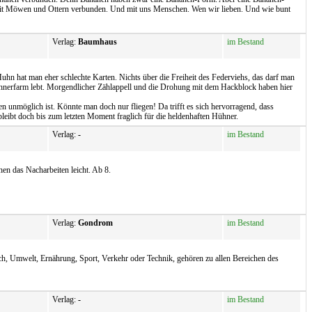
h mit Möwen und Ottern verbunden. Und mit uns Menschen. Wen wir lieben. Und wie bunt
Verlag:
Baumhaus
im Bestand
uhn hat man eher schlechte Karten. Nichts über die Freiheit des Federviehs, das darf man
 Hühnerfarm lebt. Morgendlicher Zählappell und die Drohung mit dem Hackblock haben hier
 unmöglich ist. Könnte man doch nur fliegen! Da trifft es sich hervorragend, dass
bleibt doch bis zum letzten Moment fraglich für die heldenhaften Hühner.
Verlag:
-
im Bestand
en das Nacharbeiten leicht. Ab 8.
Verlag:
Gondrom
im Bestand
sch, Umwelt, Ernährung, Sport, Verkehr oder Technik, gehören zu allen Bereichen des
Verlag:
-
im Bestand