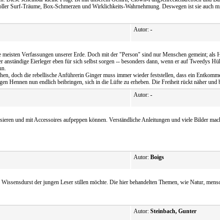
eckt voller Surf-Träume, Box-Schmerzen und Wirklichkeits-Wahrnehmung. Deswegen ist sie auc
Autor:
-
die meisten Verfassungen unserer Erde. Doch mit der "Person" sind nur Menschen gemeint; als H
 der anständige Eierleger eben für sich selbst sorgen -- besonders dann, wenn er auf Tweedys
un.
en, doch die rebellische Anführerin Ginger muss immer wieder feststellen, dass ein Entkommen
gen Hennen nun endlich beibringen, sich in die Lüfte zu erheben. Die Freiheit rückt näher und 
Autor:
-
sieren und mit Accessoires aufpeppen können. Verständliche Anleitungen und viele Bilder mach
Autor:
Boigs
den Wissensdurst der jungen Leser stillen möchte. Die hier behandelten Themen, wie Natur, men
Autor:
Steinbach, Gunter