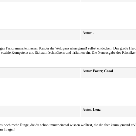
Autor:
-
en Panoramaseiten lassen Kinder die Welt ganz altersgemäß selbst entdecken. Das große Herder
d soziale Kompetenz und lädt zum Schmökern und Träumen ein. Die Neuausgabe des Klassikers 
Autor:
Foster, Carol
Autor:
Lenz
noch mehr Dinge, die du schon immer einmal wissen wolltest, die dir aber kaum jemand erklä
ine Fragen!