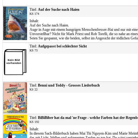
Titel:
Auf der Suche nach Haien
KS 174
Inhalt:
Auf der Suche nach Haien.
Auge in Auge mit einem hungrigen Menschenfresser-Hai und nur mit einer
Unvorstellbar? Nicht für Mark Priest und Rob Torelli, die so nahe an ein
Seien Sie gespannt, wie die beiden, selbst im Angesicht der tödlichen Ge
Titel:
Aufgepasst bei schlechter Sicht
KS 73
Titel:
Benni und Teddy - Grosses Liederbuch
KS 22
Titel:
BiBiBiber hat da mal 'ne Frage - welche Farben hat der Regen
KS 192
Inhalt:
In diesem Sach-Bilderbuch haben Mai Thi Nguyen-Kim und Marie Meimberg a
das mit Licht, Wellen und aufgeregten Zapfen zu tun hat. Du wirst vers