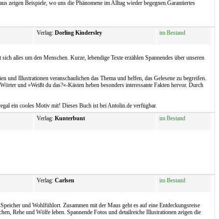
naus zeigen Beispiele, wo uns die Phänomene im Alltag wieder begegnen.Garantiertes
Verlag:
Dorling Kindersley
im Bestand
 sich alles um den Menschen. Kurze, lebendige Texte erzählen Spannendes über unseren
ien und Illustrationen veranschaulichen das Thema und helfen, das Gelesene zu begreifen.
e Wörter und »Weißt du das?«-Kästen heben besonders interessante Fakten hervor. Durch
l ein cooles Motiv mit! Dieses Buch ist bei Antolin.de verfügbar.
Verlag:
Kunterbunt
im Bestand
Verlag:
Carlsen
im Bestand
Speicher und Wohlfühlort. Zusammen mit der Maus geht es auf eine Entdeckungsreise
n, Rehe und Wölfe leben. Spannende Fotos und detailreiche Illustrationen zeigen die