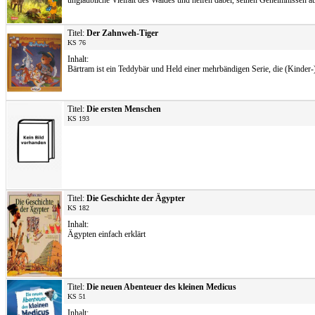
unglaubliche Vielfalt des Waldes und helfen dabei, seinen Geheimnissen a
Titel:
Der Zahnweh-Tiger
KS 76
Inhalt:
Bärtram ist ein Teddybär und Held einer mehrbändigen Serie, die (Kinder-
Titel:
Die ersten Menschen
KS 193
Titel:
Die Geschichte der Ägypter
KS 182
Inhalt:
Ägypten einfach erklärt
Titel:
Die neuen Abenteuer des kleinen Medicus
KS 51
Inhalt: