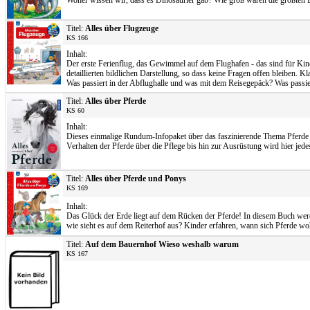
Woher wissen wir, dass es Dinosaurier gab? Wie groß waren die größten 
Titel:
Alles über Flugzeuge
KS 166
Inhalt:
Der erste Ferienflug, das Gewimmel auf dem Flughafen - das sind für Kind
detaillierten bildlichen Darstellung, so dass keine Fragen offen bleiben.
Was passiert in der Abflughalle und was mit dem Reisegepäck? Was passier
Titel:
Alles über Pferde
KS 60
Inhalt:
Dieses einmalige Rundum-Infopaket über das faszinierende Thema Pferde b
Verhalten der Pferde über die Pflege bis hin zur Ausrüstung wird hier jed
Titel:
Alles über Pferde und Ponys
KS 169
Inhalt:
Das Glück der Erde liegt auf dem Rücken der Pferde! In diesem Buch werd
wie sieht es auf dem Reiterhof aus? Kinder erfahren, wann sich Pferde wo
Titel:
Auf dem Bauernhof Wieso weshalb warum
KS 167