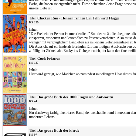
Farbe, die haben sie eigentlich nicht. Diese scheinbar kleine Frage st
unsere Liebe ist.
Titel:
Chicken Run - Hennen rennen Ein Film wird Flügge
KS 155
Inhalt:
"Die Freiheit der Person ist unverletzlich." So oder so ähnlich beginnen 
einsperren, ausbeuten und letztendlich zu Pastete verarbeiten. Also muss
weniger mit vergnüglichem Landleben als mit einem Gefangenenlager zu t
Die Aussicht auf ein Ende als Brathuhn führt zu mutigen Ausbruchsversuch
zufällig der Zirkushahn Rocky ins Gehege trudelt, der kann den fluchtwilli
Titel:
Coole Frisuren
KS 127
Inhalt:
Hier wird gezeigt, wie Mädchen ab zumindest mittellangem Haar dieses fri
Titel:
Das große Buch der 1000 Fragen und Antworten
KS 44
Inhalt:
Ein druchweg farbig illustrierter Band, der anschaulich und interessant 
modernen Lebens.
Titel:
Das große Buch der Pferde
KS 97