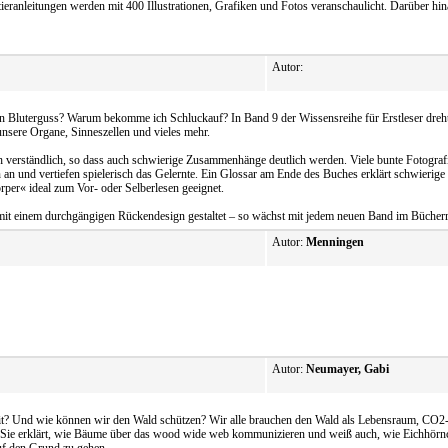
ieranleitungen werden mit 400 Illustrationen, Grafiken und Fotos veranschaulicht. Darüber hi
Autor:
in Bluterguss? Warum bekomme ich Schluckauf? In Band 9 der Wissensreihe für Erstleser dreht
unsere Organe, Sinneszellen und vieles mehr.
ach verständlich, so dass auch schwierige Zusammenhänge deutlich werden. Viele bunte Fotograf
 an und vertiefen spielerisch das Gelernte. Ein Glossar am Ende des Buches erklärt schwierig
per« ideal zum Vor- oder Selberlesen geeignet.
einem durchgängigen Rückendesign gestaltet – so wächst mit jedem neuen Band im Bücherrega
Autor:
Menningen
Autor:
Neumayer, Gabi
it? Und wie können wir den Wald schützen? Wir alle brauchen den Wald als Lebensraum, CO2-
Sie erklärt, wie Bäume über das wood wide web kommunizieren und weiß auch, wie Eichhörnche