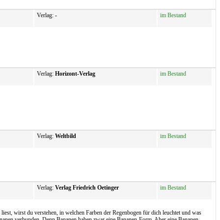
Verlag:
-
im Bestand
Verlag:
Horizont-Verlag
im Bestand
Verlag:
Weltbild
im Bestand
Verlag:
Verlag Friedrich Oetinger
im Bestand
est, wirst du verstehen, in welchen Farben der Regenbogen für dich leuchtet und was
d Bananen verbunden. Denn Bananen haben zwar eine Bananen-Form. Aber eine Bananen-