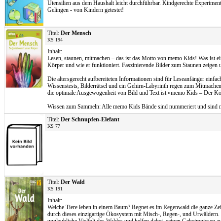
Utensilien aus dem Haushalt leicht durchführbar. Kindgerechte Experiment
Gelingen - von Kindern getestet!
Titel:
Der Mensch
KS 194
Inhalt:
Lesen, staunen, mitmachen – das ist das Motto von memo Kids! Was ist e
Körper und wie er funktioniert. Faszinierende Bilder zum Staunen zeigen 
Die altersgerecht aufbereiteten Informationen sind für Leseanfänger einf
Wissenstests, Bilderrätsel und ein Gehirn-Labyrinth regen zum Mitmachen
die optimale Ausgewogenheit von Bild und Text ist »memo Kids – Der Kör
Wissen zum Sammeln: Alle memo Kids Bände sind nummeriert und sind mit 
Titel:
Der Schnupfen-Elefant
KS 77
Titel:
Der Wald
KS 191
Inhalt:
Welche Tiere leben in einem Baum? Regnet es im Regenwald die ganze Ze
durch dieses einzigartige Ökosystem mit Misch-, Regen-, und Urwäldern. 