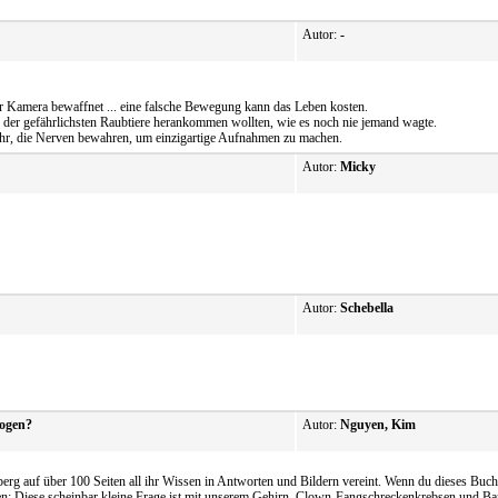
Autor:
-
 Kamera bewaffnet ... eine falsche Bewegung kann das Leben kosten.
es der gefährlichsten Raubtiere herankommen wollten, wie es noch nie jemand wagte.
fahr, die Nerven bewahren, um einzigartige Aufnahmen zu machen.
Autor:
Micky
Autor:
Schebella
bogen?
Autor:
Nguyen, Kim
uf über 100 Seiten all ihr Wissen in Antworten und Bildern vereint. Wenn du dieses Buch li
tehen: Diese scheinbar kleine Frage ist mit unserem Gehirn, Clown-Fangschreckenkrebsen un